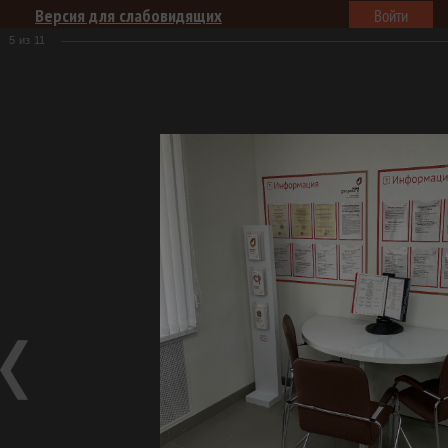
Версия для слабовидящих
Войти
5
из
11
Центры "Мои документы"
Услуги
Для заявителей
Документы
Пресс-центр
Главная
Пресс-центр
Открытие Фировского филиала ГАУ
"МФЦ"
Открытие Фировского филиала ГАУ "МФЦ"
Фотогалерея
Открытие Фировского филиала ГАУ "МФЦ"
02.09.2021