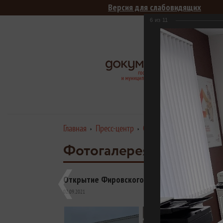
Версия для слабовидящих
6
из
11
Цен
М
Главная
Пресс-центр
Открытие Фировского фи
Фотогалерея
Открытие Фировского филиала ГАУ "МФЦ"
02.09.2021