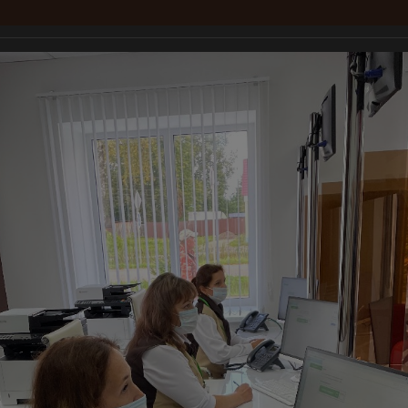
тры "Мои документы"
Услуги
Для заявителей
Документы
П
ногофункциональный центр ГАУ 
Справочная и консультационная служба МФЦ:
8 (800) 450-00-
Режим работы службы: Понедельник-пятница 8:00-20:00, без переры
Суббота с 09:00 до 14:00, без перерыва на обед, Воскресенье - в
лиала ГАУ "МФЦ"
Открытие Фировского филиала ГАУ "МФЦ"