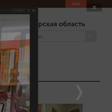
Войти
слайдер
ресс-центр
«МФЦ» Тверская область
20
ва на обед
ыходной