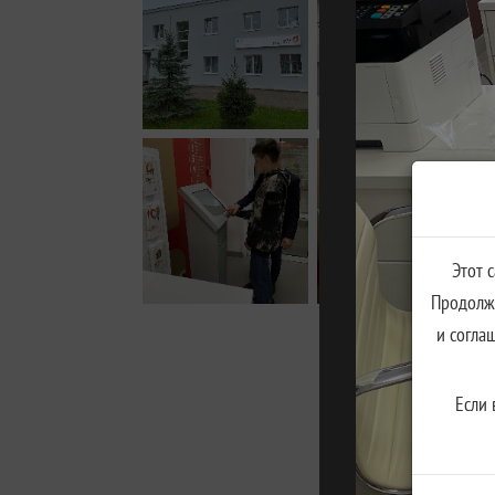
Этот 
Продолжа
и согла
Если 