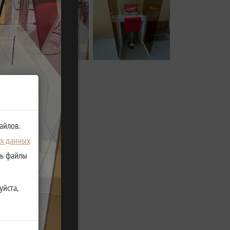
айлов.
ых данных
ть файлы
уйста,