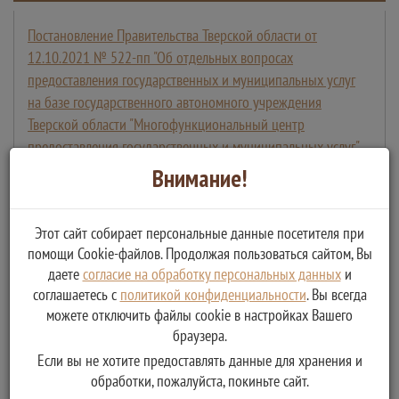
Постановление Правительства Тверской области от
12.10.2021 № 522-пп "Об отдельных вопросах
предоставления государственных и муниципальных услуг
на базе государственного автономного учреждения
Тверской области "Многофункциональный центр
предоставления государственных и муниципальных услуг"
Внимание!
Положение о выездном обслуживании ГАУ "МФЦ"
>>
Этот сайт собирает персональные данные посетителя при
помощи Cookie-файлов. Продолжая пользоваться сайтом, Вы
Перечень услуг, предоставляемых
даете
согласие на обработку персональных данных
и
государственным автономным учреждением
соглашаетесь с
политикой конфиденциальности
. Вы всегда
Тверской области «Многофункциональный центр
можете отключить файлы cookie в настройках Вашего
представления государственных и
браузера.
муниципальных услуг» при оказании Услуг по
Если вы не хотите предоставлять данные для хранения и
выездному обслуживанию
>>
обработки, пожалуйста, покиньте сайт.