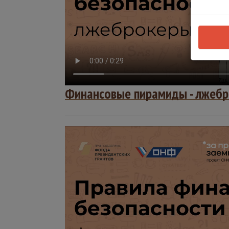
Финансовые пирамиды - лжеб