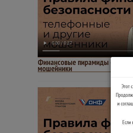
Финансовые пирамиды - телеф
мошейники
Этот 
Продолжа
и согла
Если 