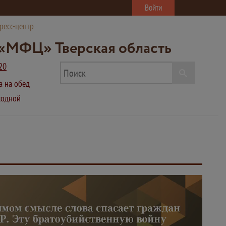
Войти
ресс-центр
«МФЦ» Тверская область
20
ва на обед
ыходной