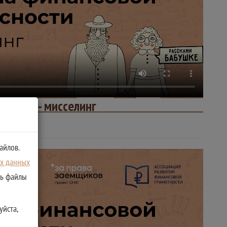
амиды - мисселинг
айлов.
ых данных
ть файлы
уйста,