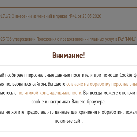
№171/2 О внесении изменений в приказ №41 от 28.05.2020
№23 "Об утверждении Положения о предоставлении платных услуг в ГАУ "МФЦ"
Внимание!
сайт собирает персональные данные посетителя при помощи Cookie-ф
я пользоваться сайтом, Вы даете
согласие на обработку персональн
шаетесь с
политикой конфиденциальности
. Вы всегда можете отключи
cookie в настройках Вашего браузера.
вы не хотите предоставлять данные для хранения и обработки, пожал
покиньте сайт.