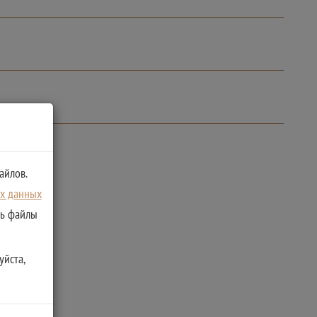
айлов.
ых данных
ть файлы
уйста,