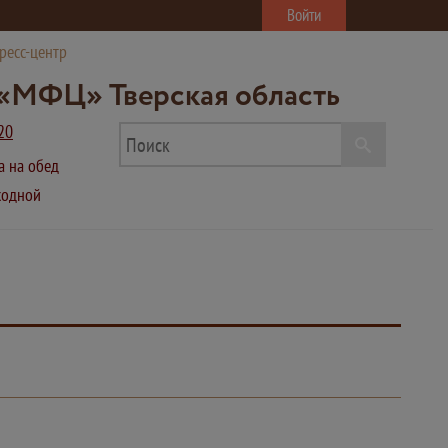
Войти
ресс-центр
«МФЦ» Тверская область
20
ва на обед
ыходной