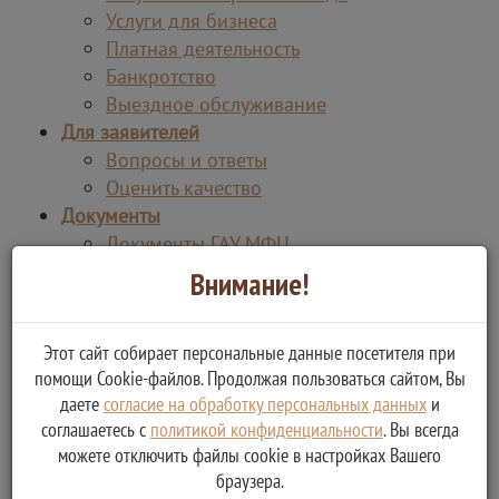
Услуги для бизнеса
Платная деятельность
Банкротство
Выездное обслуживание
Для заявителей
Вопросы и ответы
Оценить качество
Документы
Документы ГАУ МФЦ
Стандарты обслуживания
Внимание!
Законодательство
Реестр соглашений
Этот сайт собирает персональные данные посетителя при
Противодействие коррупции
помощи Cookie-файлов. Продолжая пользоваться сайтом, Вы
Социальная поддержка молодежи
даете
согласие на обработку персональных данных
и
Реквизиты ГАУ МФЦ
соглашаетесь с
политикой конфиденциальности
. Вы всегда
Защита персональных данных
можете отключить файлы cookie в настройках Вашего
Закупки
браузера.
Отчеты