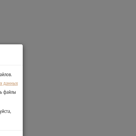
айлов.
ых данных
ть файлы
уйста,