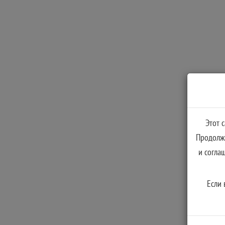
Этот 
Продолжа
и согла
Если 