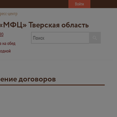
Войти
ресс-центр
«МФЦ» Тверская область
20
ва на обед
ыходной
чение договоров