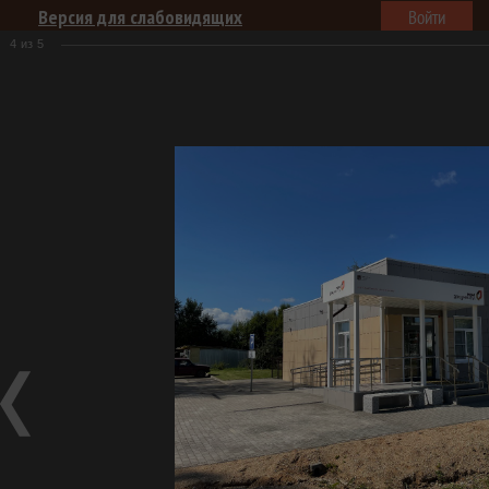
Версия для слабовидящих
Войти
4
из
5
Центры "Мои документы"
Услуги
Для заявителей
Документы
Пресс-центр
Главная
Пресс-центр
Открытие Краснохолмского и
Молоковского филиалов ГАУ "МФЦ" август 2021
Открытие
Краснохолмского и Молоковского филиалов ГАУ "МФЦ" август
2021
Фотогалерея
Открытие Краснохолмского и Молоковского филиалов ГАУ
"МФЦ" август 2021
25.08.2021