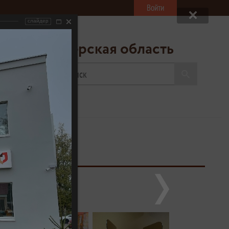
Войти
слайдер
ресс-центр
«МФЦ» Тверская область
20
ва на обед
ыходной