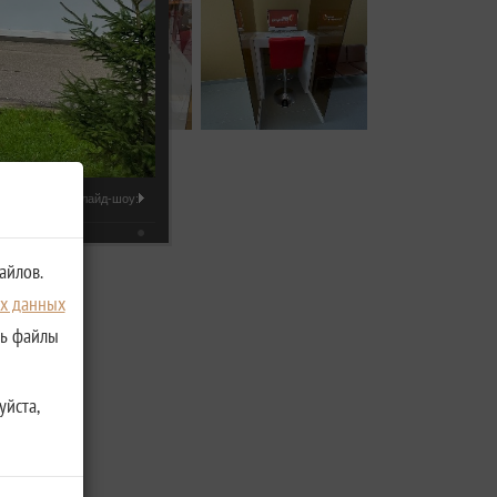
Слайд-шоу:
айлов.
ых данных
ть файлы
уйста,