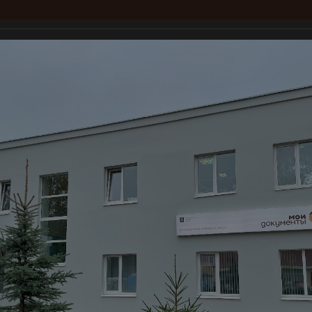
тры "Мои документы"
Услуги
Для заявителей
Документы
П
ногофункциональный центр ГАУ 
Справочная и консультационная служба МФЦ:
8 (800) 450-00-
Режим работы службы: Понедельник-пятница 8:00-20:00, без переры
Суббота с 09:00 до 14:00, без перерыва на обед, Воскресенье - в
лиала ГАУ "МФЦ"
Открытие Фировского филиала ГАУ "МФЦ"