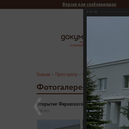
Версия для слабовидящих
1
из
11
Цен
М
Главная
Пресс-центр
Открытие Фировского фи
Фотогалерея
Открытие Фировского филиала ГАУ "МФЦ"
02.09.2021