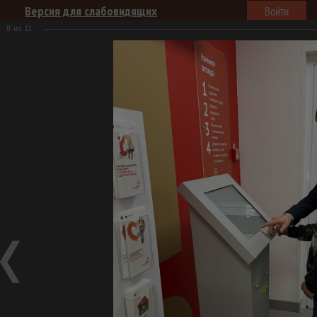
Версия для слабовидящих
Войти
8
из
11
Центры "Мои документы"
Услуги
Для заявителей
Документы
Пресс-центр
Главная
Пресс-центр
Открытие Фировского филиала ГАУ
"МФЦ"
Открытие Фировского филиала ГАУ "МФЦ"
Фотогалерея
Открытие Фировского филиала ГАУ "МФЦ"
02.09.2021