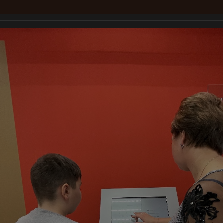
тры "Мои документы"
Услуги
Для заявителей
Документы
П
ногофункциональный центр ГАУ 
Справочная и консультационная служба МФЦ:
8 (800) 450-00-
Режим работы службы: Понедельник-пятница 8:00-20:00, без переры
Суббота с 09:00 до 14:00, без перерыва на обед, Воскресенье - в
лиала ГАУ "МФЦ"
Открытие Пеновского филиала ГАУ "МФЦ"