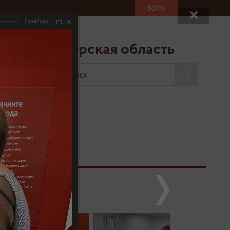
Войти
слайдер
ресс-центр
«МФЦ» Тверская область
20
ва на обед
ыходной