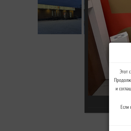
Этот 
Продолжа
и согла
Если 