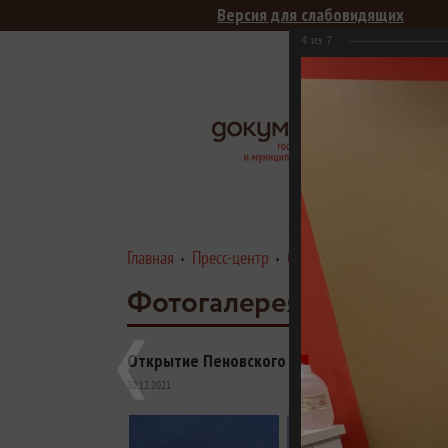
Версия для слабовидящих
4
из
7
Цен
М
Главная
Пресс-центр
Открытие Пеновского фи
Фотогалерея
Открытие Пеновского филиала ГАУ "МФЦ"
30.12.2021