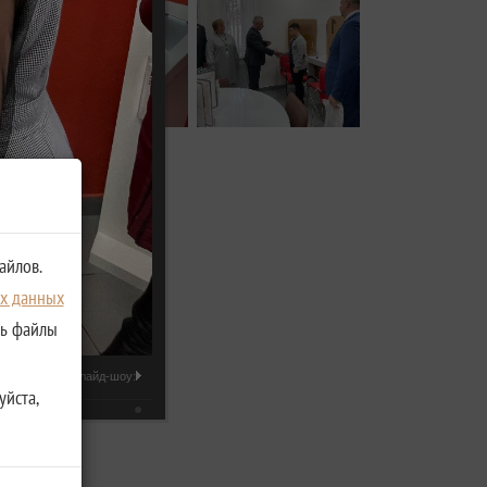
айлов.
ых данных
ть файлы
Слайд-шоу:
уйста,