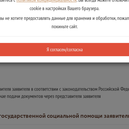
cookie в настройках Вашего браузера.
енных страниц документа, удостоверяющего лич
заявителя
вы не хотите предоставлять данные для хранения и обработки, пожал
покиньте сайт.
Я согласен/согласна
теля заявителя в соответствии с законодательством Российской Феде
учае подачи документов через представителя заявителя
е государственной социальной помощи заявите