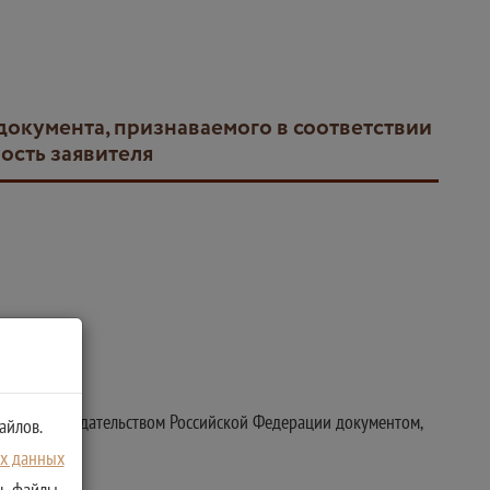
ость заявителя
ии с законодательством Российской Федерации документом,
айлов.
ых данных
ть файлы