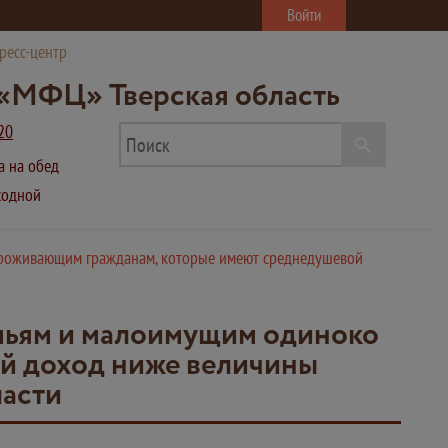
Войти
ресс-центр
«МФЦ» Тверская область
20
ва на обед
ыходной
роживающим гражданам, которые имеют среднедушевой
мьям и малоимущим одиноко
й доход ниже величины
ласти