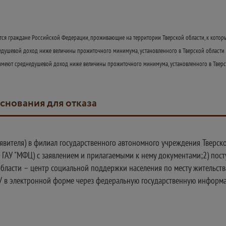
тся граждане Российской Федерации, проживающие на территории Тверской области, к которы
недушевой доход ниже величины прожиточного минимума, установленного в Тверской области
еют среднедушевой доход ниже величины прожиточного минимума, установленного в Тверск
основания для отказа
заявителя) в филиал государственного автономного учреждения Твер
- ГАУ "МФЦ) с заявлением и прилагаемыми к нему документами;2) пос
бласти – центр социальной поддержки населения по месту жительства
КУ в электронной форме через федеральную государственную информ