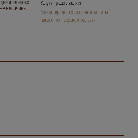
щими одиноко
Услугу предоставляет
иже величины
Министерство социальной защиты
населения Тверской области