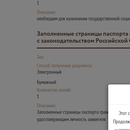
1
Описание:
необходим для назначения государственной соц
Заполненные страницы паспорта гражданина Российской Федерации или иного документа, признаваемого в соответствии
с законодательством Российской
Тип:
Способ получения документа:
Электронный
Бумажный
Количество копий:
1
Описание:
Заполненные страницы паспорта гражданина Росс
Этот 
удостоверяющим личность заявителя
Продолжа
и согла