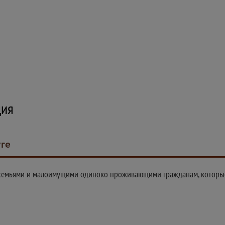
ция
уге
семьями и малоимущими одиноко проживающими гражданам, которы