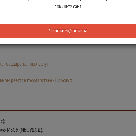
покиньте сайт.
уге
Я согласен/согласна
 в летнем оздоровительном лагере с дневным пребыванием детей
е государственных услуг:
ьном реестре государственных услуг:
е):
елю МБОУ (МБОУДОД),