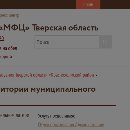
Войти
ресс-центр
«МФЦ» Тверская область
20
ва на обед
ыходной
зования Тверской области «Краснохолмский район
рритории муниципального
тельном лагере
Услугу предоставляет
Отдел образования Администрации