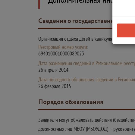
Сведения о государственной усл
Организация отдыха детей в каникулярное время
Реестровый номер услуги:
6940100010000089023
Дата размещения сведений в Региональном реестр
26 апреля 2014
Дата последнего обновления сведений в Регионал
26 февраля 2015
Порядок обжалования
Заявители могут обжаловать действия (бездействи
должностных лиц МБОУ (МБОУДОД) – руководит