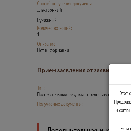
Способ получения документа:
Электронный
Бумажный
Количество копий:
1
Описание:
Нет информации
Прием заявления от заявителя
Тип:
Этот 
Положительный результат предоставления услуг
Продолжа
Получаемые документы:
и согла
Дополнительная информа
Если 