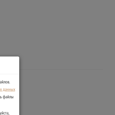
айлов.
ых данных
ть файлы
уйста,