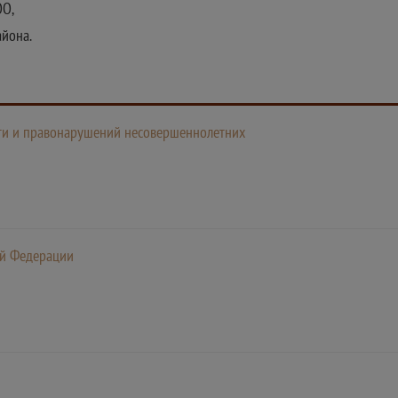
ОО,
айона.
ти и правонарушений несовершеннолетних
ой Федерации