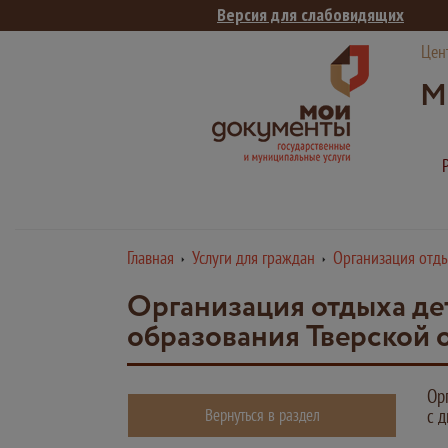
Версия для слабовидящих
Цен
М
Главная
Услуги для граждан
Организация отды
Организация отдыха де
образования Тверской 
Ор
Вернуться в раздел
с 