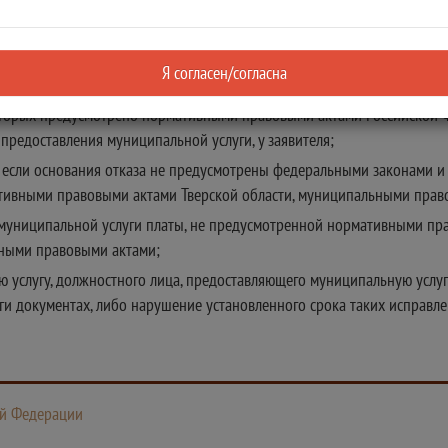
ой услуги;
усмотренных нормативными правовыми актами Российской Федерации,
Я согласен/согласна
вления муниципальной услуги;
 которых предусмотрено нормативными правовыми актами Российской
редоставления муниципальной услуги, у заявителя;
и, если основания отказа не предусмотрены федеральными законами 
тивными правовыми актами Тверской области, муниципальными прав
и муниципальной услуги платы, не предусмотренной нормативными п
ьными правовыми актами;
ую услугу, должностного лица, предоставляющего муниципальную усл
ги документах, либо нарушение установленного срока таких исправле
ой Федерации