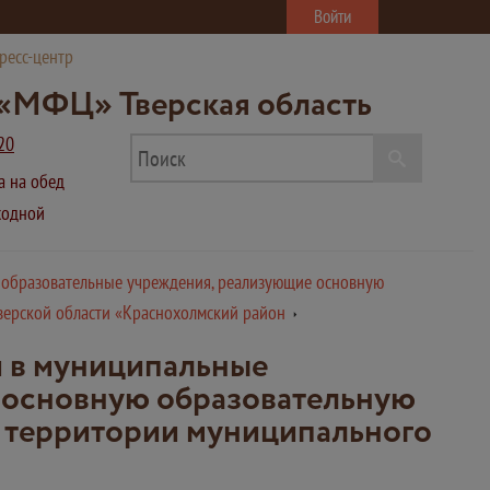
Войти
ресс-центр
«МФЦ» Тверская область
20
ва на обед
ыходной
е образовательные учреждения, реализующие основную
верской области «Краснохолмский район
й в муниципальные
 основную образовательную
а территории муниципального