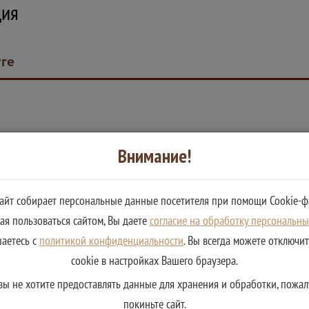
ция
уге
Внимание!
е государственных услуг:
ьном реестре государственных услуг:
сайт собирает персональные данные посетителя при помощи Cookie-ф
я пользоваться сайтом, Вы даете
согласие на обработку персональн
шаетесь с
политикой конфиденциальности
. Вы всегда можете отключи
cookie в настройках Вашего браузера.
вы не хотите предоставлять данные для хранения и обработки, пожал
ле в следующих случаях:
покиньте сайт.
ля о предоставлении муниципальной услуги;