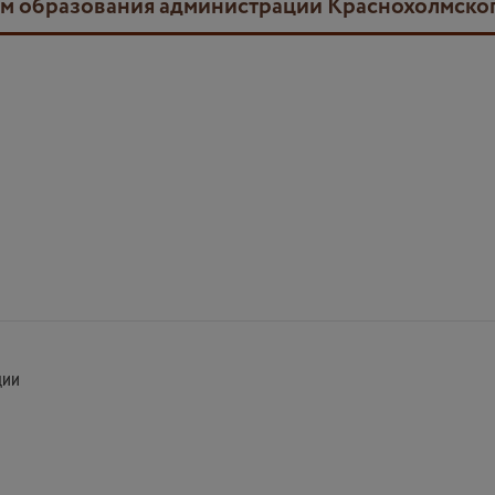
лом образования администрации Краснохолмско
ции