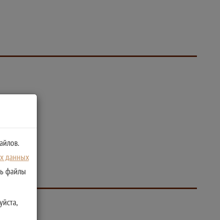
айлов.
ых данных
ть файлы
уйста,