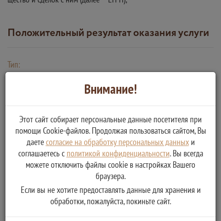
Положительный результат оказания услуги
Тип:
Положительный результат предоставления услуги/исполнения
Внимание!
функции
Получаемые документы:
Этот сайт собирает персональные данные посетителя при
помощи Cookie-файлов. Продолжая пользоваться сайтом, Вы
Отказ о предоставлении муниципальной
даете
согласие на обработку персональных данных
и
услуги
соглашаетесь с
политикой конфиденциальности
. Вы всегда
можете отключить файлы cookie в настройках Вашего
браузера.
Тип:
Если вы не хотите предоставлять данные для хранения и
Отказ в предоставлении услуги/исполнении функции
обработки, пожалуйста, покиньте сайт.
Получаемые документы: