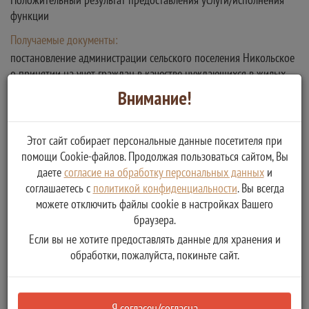
функции
Получаемые документы:
постановление администрации сельского поселения Никольское
о принятии на учет граждан в качестве нуждающихся в жилых
помещениях
Внимание!
Тип:
Оригинал
Этот сайт собирает персональные данные посетителя при
Количество копий:
помощи Cookie-файлов. Продолжая пользоваться сайтом, Вы
даете
согласие на обработку персональных данных
и
1
соглашаетесь с
политикой конфиденциальности
. Вы всегда
Описание:
можете отключить файлы cookie в настройках Вашего
браузера.
Если вы не хотите предоставлять данные для хранения и
обработки, пожалуйста, покиньте сайт.
Дополнительная информация
Я согласен/согласна