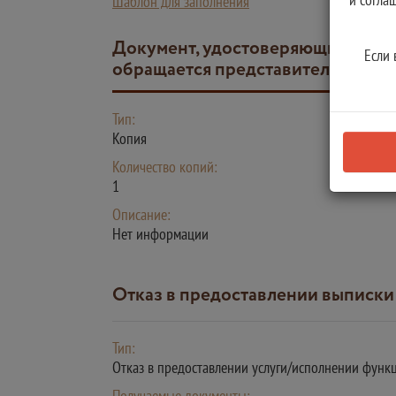
Шаблон для заполнения
Документ, удостоверяющий права (полномочия) представителя физического или юридического лица, если с заявлением
Если 
обращается представитель заявит
Тип:
Копия
Количество копий:
1
Описание:
Нет информации
Отказ в предоставлении выписк
Тип:
Отказ в предоставлении услуги/исполнении функ
Получаемые документы: