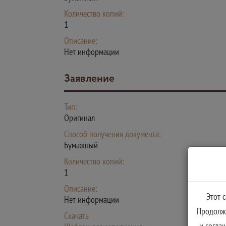
Количество копий:
1
Описание:
Нет информации
Заявление
Тип:
Оригинал
Способ получения документа:
Бумажный
Количество копий:
1
Описание:
Этот 
Нет информации
Продолжа
Скачать
и согла