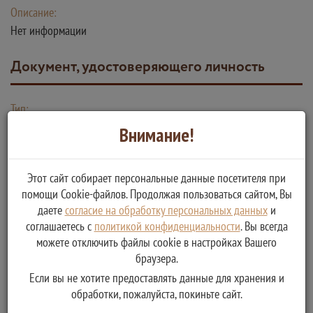
Описание:
Нет информации
Документ, удостоверяющего личность
Тип:
Оригинал
Внимание!
Способ получения документа:
Бумажный
Этот сайт собирает персональные данные посетителя при
помощи Cookie-файлов. Продолжая пользоваться сайтом, Вы
Количество копий:
даете
согласие на обработку персональных данных
и
1
соглашаетесь с
политикой конфиденциальности
. Вы всегда
Описание:
можете отключить файлы cookie в настройках Вашего
Нет информации
браузера.
Если вы не хотите предоставлять данные для хранения и
обработки, пожалуйста, покиньте сайт.
Выдача заявителю Постановления о