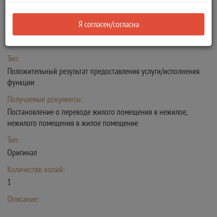
переводе жилого помещения в нежилое
или нежилого помещения в жилое
Я согласен/согласна
помещение
Тип:
Положительный результат предоставления услуги/исполнения
функции
Получаемые документы:
Постановление о переводе жилого помещения в нежилое,
нежилого помещения в жилое помещение
Тип:
Оригинал
Количество копий:
1
Описание: