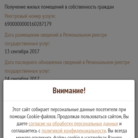
Получение жилых помещений в собственность граждан
Реестровый номер услуги:
6900000000160287179
Дата размещения сведений в Региональном реестре
государственных услуг:
13 сентября 2017
Дата последнего обновления сведений в Региональном реестре
государственных услуг:
14 сентября 2017
Внимание!
Порядок обжалования
Этот сайт собирает персональные данные посетителя при
Получатель муниципальной услуги имеет право на досудебное
помощи Cookie-файлов. Продолжая пользоваться сайтом, Вы
(внесудебное) обжалование решений, принятых в ходе
даете
согласие на обработку персональных данных
и
предоставления муниципальной услуги по каждой
соглашаетесь с
политикой конфиденциальности
. Вы всегда
административной процедуре.
можете отключить файлы cookie в настройках Вашего