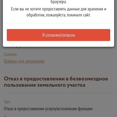
браузера.
Количество копий:
Если вы не хотите предоставлять данные для хранения и
1
обработки, пожалуйста, покиньте сайт.
Орган власти, в ведении которого находится документ:
Администрация Жарковского района Тверской области
Я согласен/согласна
Описание:
Нет информации
Скачать
Шаблон для заполнения
Отказ в предоставлении в безвозмездное
пользование земельного участка
Тип:
Отказ в предоставлении услуги/исполнении функции