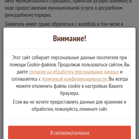
либо муниципального служащего, принятые (осуществляемые) в
ходе предоставления муниципальной услуги, в досудебном
(внесудебном) порядке.
Заявитель имеет право обратиться с жалобой, в том числе в
следующих случаях:
Внимание!
нарушения сроков регистрации заявления;
нарушения срока предоставления муниципальной услуги;
требования у заявителя документов, не предусмотренных
Этот сайт собирает персональные данные посетителя при
нормативными правовыми актами Российской Федерации,
помощи Cookie-файлов. Продолжая пользоваться сайтом, Вы
Тверской области, муниципальными правовыми актами
даете
согласие на обработку персональных данных
и
администрации сельского поселения «Паньково» Старицкого
соглашаетесь с
политикой конфиденциальности
. Вы всегда
района Тверской областидля предоставления муниципальной
можете отключить файлы cookie в настройках Вашего
браузера.
услуги;
отказа в приеме документов, представление которых
Если вы не хотите предоставлять данные для хранения и
обработки, пожалуйста, покиньте сайт.
предусмотрено нормативными правовыми актами Российской
Федерации , муниципальными правовыми актами
администрациидля предоставления муниципальной услуги, у
заявителя;
Я согласен/согласна