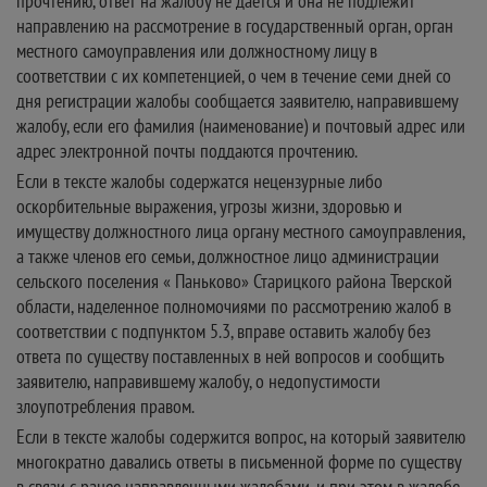
прочтению, ответ на жалобу не дается и она не подлежит
направлению на рассмотрение в государственный орган, орган
местного самоуправления или должностному лицу в
соответствии с их компетенцией, о чем в течение семи дней со
дня регистрации жалобы сообщается заявителю, направившему
жалобу, если его фамилия (наименование) и почтовый адрес или
адрес электронной почты поддаются прочтению.
Если в тексте жалобы содержатся нецензурные либо
оскорбительные выражения, угрозы жизни, здоровью и
имуществу должностного лица органу местного самоуправления,
а также членов его семьи, должностное лицо администрации
сельского поселения « Паньково» Старицкого района Тверской
области, наделенное полномочиями по рассмотрению жалоб в
соответствии с подпунктом 5.3, вправе оставить жалобу без
ответа по существу поставленных в ней вопросов и сообщить
заявителю, направившему жалобу, о недопустимости
злоупотребления правом.
Если в тексте жалобы содержится вопрос, на который заявителю
многократно давались ответы в письменной форме по существу
в связи с ранее направленными жалобами, и при этом в жалобе