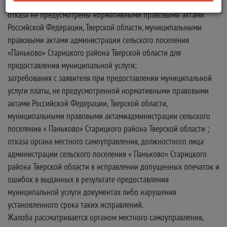
отказа в предоставлении муниципальной услуги, если основания
отказа не предусмотрены нормативными правовыми актами
Российской Федерации, Тверской области, муниципальными
правовыми актами администрации сельского поселения
«Паньково» Старицкого района Тверской области для
предоставления муниципальной услуги;
затребования с заявителя при предоставлении муниципальной
услуги платы, не предусмотренной нормативными правовыми
актами Российской Федерации, Тверской области,
муниципальными правовыми актамиадминистрации сельского
поселения « Паньково» Старицкого района Тверской области ;
отказа органа местного самоуправления, должностного лица
администрации сельского поселения « Паньково» Старицкого
района Тверской области в исправлении допущенных опечаток и
ошибок в выданных в результате предоставления
муниципальной услуги документах либо нарушения
установленного срока таких исправлений.
Жалоба рассматривается органом местного самоуправления,