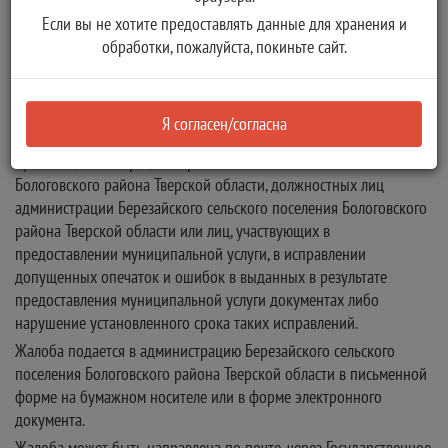
правовыми актами;
Если вы не хотите предоставлять данные для хранения и
6) затребование с заявителя при предоставлении
обработки, пожалуйста, покиньте сайт.
муниципальной услуги платы, не предусмотренной
нормативными правовыми актами Российской Федерации,
нормативными правовыми актами Тверской области,
Я согласен/согласна
муниципальными правовыми актами;
7) отказ администрации Березайского сельского поселения
Бологовского района Тверской области, должностных лиц
администрации Березайского сельского поселения Бологовского
района Тверской области или лиц, участвующих в
предоставлении муниципальной услуги, в исправлении
допущенных опечаток и ошибок в выданных в результате
предоставления муниципальной услуги документах либо
нарушение установленного срока таких исправлений.
Жалоба подается в администрацию Березайского сельского
поселения Бологовского района Тверской области в письменной
форме на бумажном носителе или в форме электронного
документа.
Жалоба может быть направлена по почте, через Государственное