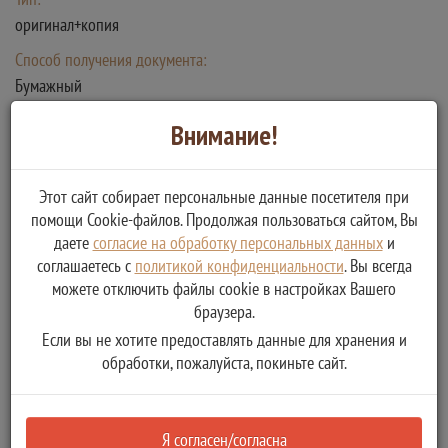
оригинал+копия
Способ получения документа:
Бумажный
Количество копий:
Внимание!
1
Описание:
Этот сайт собирает персональные данные посетителя при
Паспорт гражданина Российской федерации
помощи Cookie-файлов. Продолжая пользоваться сайтом, Вы
даете
согласие на обработку персональных данных
и
Копия договора на вскрытие дорожного
соглашаетесь с
политикой конфиденциальности
. Вы всегда
полотна (тротуара, грунта) для проведения
можете отключить файлы cookie в настройках Вашего
аварийных или плановых работ на
браузера.
подземных инженерных коммуникациях
Если вы не хотите предоставлять данные для хранения и
обработки, пожалуйста, покиньте сайт.
Тип:
Копия
Я согласен/согласна