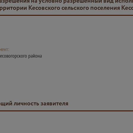
ерритории Кесовского сельского поселения Кес
мент:
Кесовогорского района
ющий личность заявителя