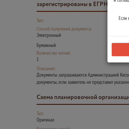
зарегистрированы в ЕГРН
Если 
Тип:
Способ получения документа:
Электронный
Бумажный
Количество копий:
1
Описание:
Документы запрашиваются Администрацией Кесово
документы, если заявитель не представил указан
схема планировочной организаци
Тип:
Оригинал
Количество копий: