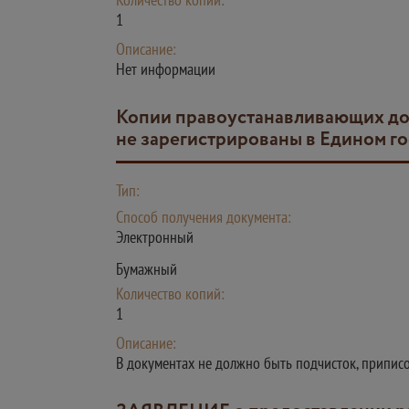
1
Описание:
Нет информации
Копии правоустанавливающих документов на земельный участок и объект капитального строительства, права на которые
не зарегистрированы в Едином г
Тип:
Способ получения документа:
Электронный
Бумажный
Количество копий:
1
Описание:
В документах не должно быть подчисток, припис