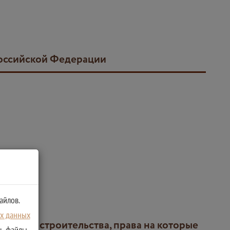
Российской Федерации
айлов.
ых данных
ть файлы