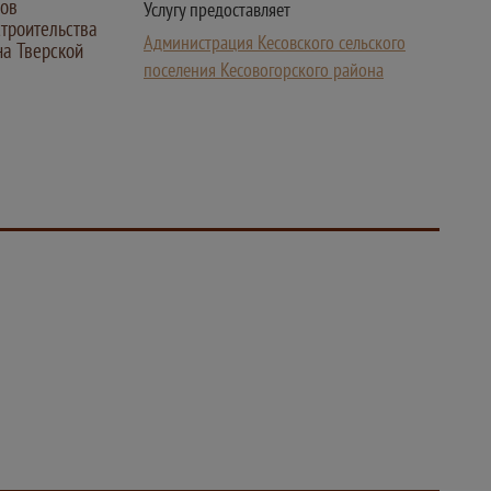
ров
Услугу предоставляет
строительства
Администрация Кесовского сельского
на Тверской
поселения Кесовогорского района