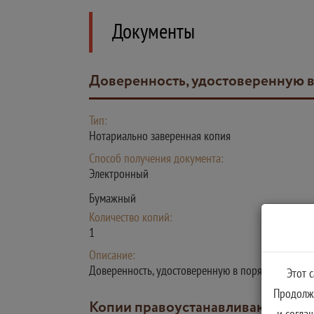
Документы
Доверенность, удостоверенную 
Тип:
Нотариально заверенная копия
Способ получения документа:
Электронный
Бумажный
Количество копий:
1
Описание:
Доверенность, удостоверенную в порядке, устан
Этот 
Продолжа
Копии правоустанавливающих документов на земельный участок и объект капитального строительства, права на которые
и согла