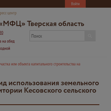
Войти
ресс-центр
«МФЦ» Тверская область
20
ва на обед
ыходной
астка или объекта капитального строительства на
ид использования земельного
ритории Кесовского сельского