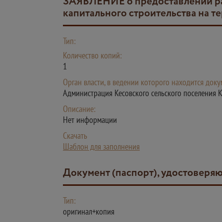
ЗАЯВЛЕНИЕ о предоставлении разрешения на условно разрешённый вид использования земельного участка или объекта
капитального строительства на т
Тип:
Количество копий:
1
Орган власти, в ведении которого находится доку
Администрация Кесовского сельского поселения 
Описание:
Нет информации
Скачать
Шаблон для заполнения
Документ (паспорт), удостоверя
Тип:
оригинал+копия