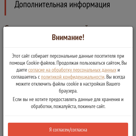
Дополнительная информация
Сведения о государственной услуге
Внимание!
Присвоение и аннулирование адресов объектам адресации
Реестровый номер услуги:
Этот сайт собирает персональные данные посетителя при
6900000000177981015
помощи Cookie-файлов. Продолжая пользоваться сайтом, Вы
даете
согласие на обработку персональных данных
и
Дата размещения сведений в Региональном реестре
соглашаетесь с
политикой конфиденциальности
. Вы всегда
государственных услуг:
можете отключить файлы cookie в настройках Вашего
07 декабря 2020
браузера.
Если вы не хотите предоставлять данные для хранения и
Дата последнего обновления сведений в Региональном реестре
обработки, пожалуйста, покиньте сайт.
государственных услуг:
07 апреля 2021
Я согласен/согласна
Порядок обжалования