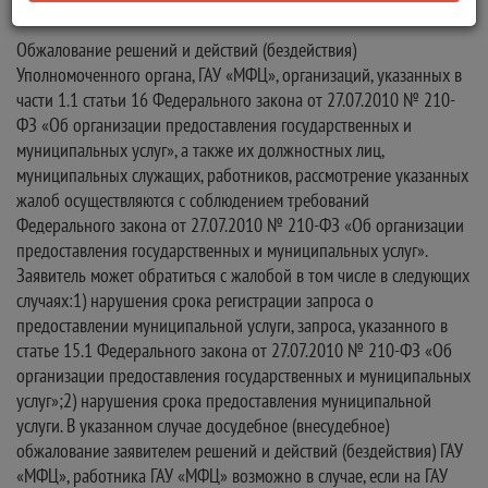
Обжалование решений и действий (бездействия)
Уполномоченного органа, ГАУ «МФЦ», организаций, указанных в
части 1.1 статьи 16 Федерального закона от 27.07.2010 № 210-
ФЗ «Об организации предоставления государственных и
муниципальных услуг», а также их должностных лиц,
муниципальных служащих, работников, рассмотрение указанных
жалоб осуществляются с соблюдением требований
Федерального закона от 27.07.2010 № 210-ФЗ «Об организации
предоставления государственных и муниципальных услуг».
Заявитель может обратиться с жалобой в том числе в следующих
случаях:1) нарушения срока регистрации запроса о
предоставлении муниципальной услуги, запроса, указанного в
статье 15.1 Федерального закона от 27.07.2010 № 210-ФЗ «Об
организации предоставления государственных и муниципальных
услуг»;2) нарушения срока предоставления муниципальной
услуги. В указанном случае досудебное (внесудебное)
обжалование заявителем решений и действий (бездействия) ГАУ
«МФЦ», работника ГАУ «МФЦ» возможно в случае, если на ГАУ