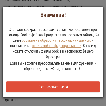
д) выдаваемые органами внутренних дел документы,
удостоверяющие личность гражданина (водительское
Внимание!
удостоверение, временное удостоверение личности гражданина
Российской Федерации, удостоверение на право приобретения
оружия, удостоверение личности сотрудника МВД России).
Этот сайт собирает персональные данные посетителя при
помощи Cookie-файлов. Продолжая пользоваться сайтом, Вы
даете
согласие на обработку персональных данных
и
Получение удостоверения
соглашаетесь с
политикой конфиденциальности
. Вы всегда
можете отключить файлы cookie в настройках Вашего
браузера.
Тип:
Если вы не хотите предоставлять данные для хранения и
Положительный результат предоставления услуги/исполнения
обработки, пожалуйста, покиньте сайт.
функции
Получаемые документы:
Удостоверение тракториста- машиниста
Я согласен/согласна
Тип:
Оригинал