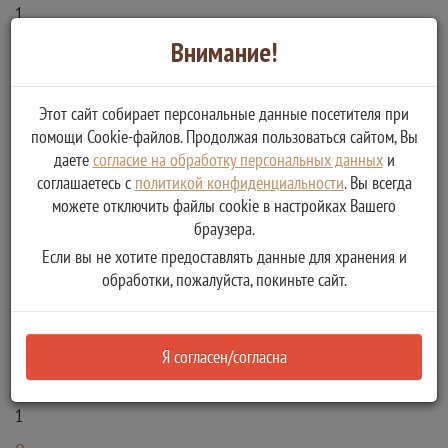
1
Внимание!
Описание:
за исключением лиц, подготовившихся самостоятельно
Этот сайт собирает персональные данные посетителя при
помощи Cookie-файлов. Продолжая пользоваться сайтом, Вы
Отказ в замене удостоверения
даете
согласие на обработку персональных данных
и
соглашаетесь с
политикой конфиденциальности
. Вы всегда
можете отключить файлы cookie в настройках Вашего
Тип:
браузера.
Отказ в предоставлении услуги/исполнении функции
Если вы не хотите предоставлять данные для хранения и
Получаемые документы:
обработки, пожалуйста, покиньте сайт.
Уведомление об отказе
Тип:
Рабочий документ
Я согласен/согласна
Количество копий:
1