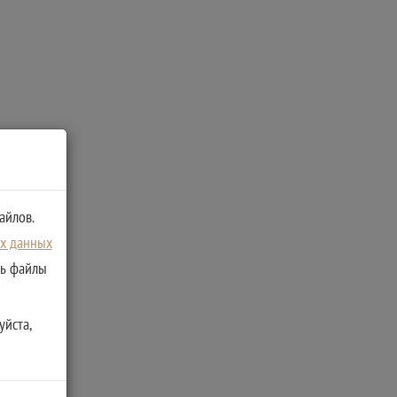
айлов.
ых данных
ть файлы
уйста,