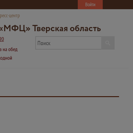
Войти
ресс-центр
«МФЦ» Тверская область
20
ва на обед
ыходной