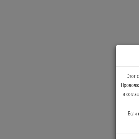
Этот 
Продолжа
и согла
Если 