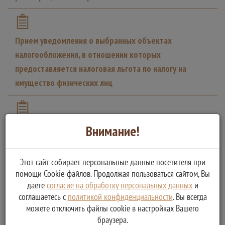
Прием уведомления о выбранных объектах
налогообложения, в отношении которых
предоставляется налоговая льгота по налогу на
имущество физических лиц
Прием сообщений о наличии объектов недвижимого
Внимание!
имущества и (или) транспортных средствах,
признаваемых объектами налогообложения по
Этот сайт собирает персональные данные посетителя при
соответствующим налогам, уплачиваемым
помощи Cookie-файлов. Продолжая пользоваться сайтом, Вы
физическими лицами
даете
согласие на обработку персональных данных
и
соглашаетесь с
политикой конфиденциальности
. Вы всегда
можете отключить файлы cookie в настройках Вашего
браузера.