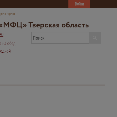
Войти
ресс-центр
«МФЦ» Тверская область
20
ва на обед
ыходной