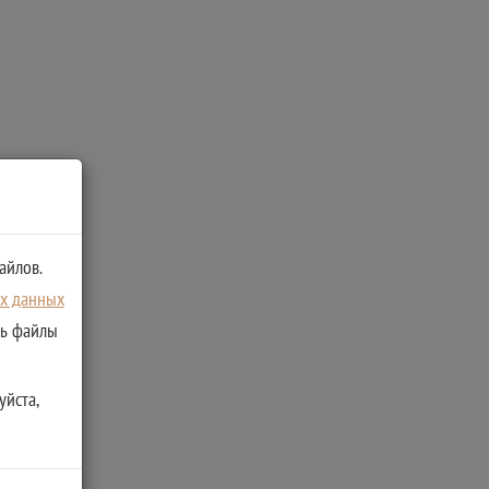
айлов.
ых данных
ть файлы
уйста,