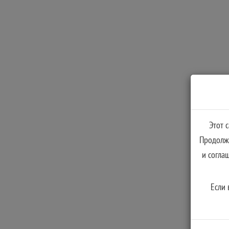
Этот 
Продолжа
и согла
Если 