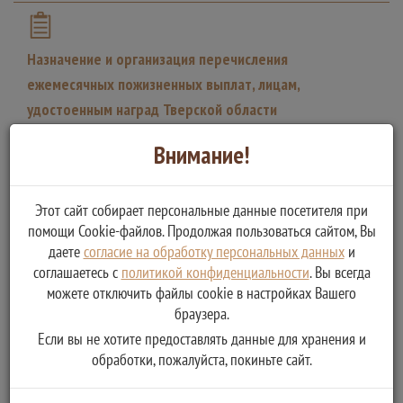
Назначение и организация перечисления
ежемесячных пожизненных выплат, лицам,
удостоенным наград Тверской области
Внимание!
Предоставления компенсации стоимости обучения в
Этот сайт собирает персональные данные посетителя при
образовательных организациях одного из детей
помощи Cookie-файлов. Продолжая пользоваться сайтом, Вы
многодетной семьи
даете
согласие на обработку персональных данных
и
соглашаетесь с
политикой конфиденциальности
. Вы всегда
можете отключить файлы cookie в настройках Вашего
браузера.
Если вы не хотите предоставлять данные для хранения и
обработки, пожалуйста, покиньте сайт.