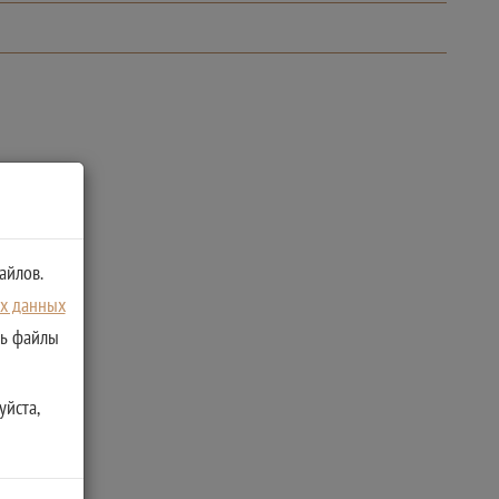
айлов.
ых данных
ть файлы
уйста,