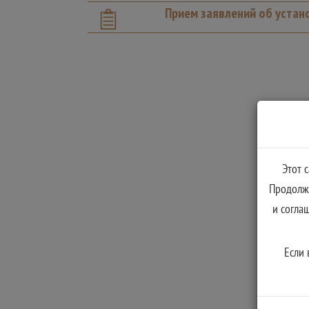
Прием заявлений об устан
Этот 
Продолжа
и согла
Если 