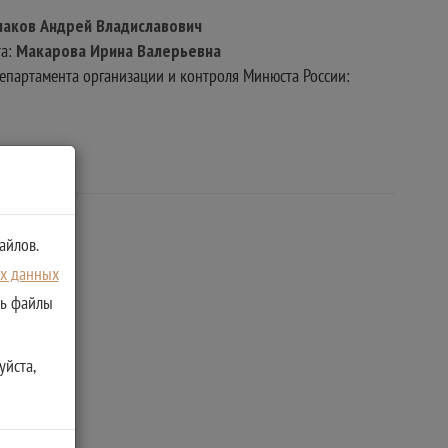
маков Андрей Владиславович
та:
Макарова Ирина Валерьевна
епартамента организации и контроля Минюста России:
айлов.
ых данных
ть файлы
уйста,