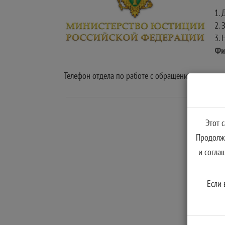
1.
2.
3. 
Фи
Телефон отдела по работе с обращениями гражда
Этот 
Продолжа
и согла
Если 