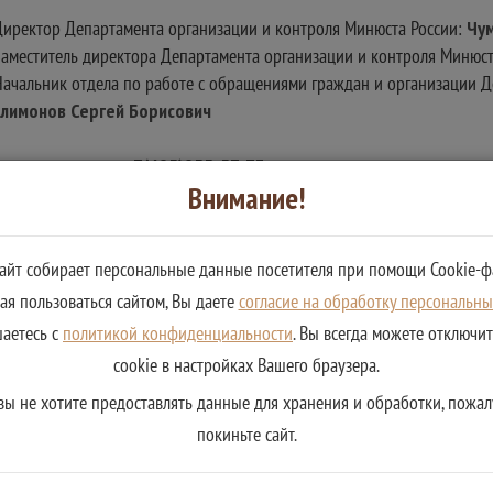
 Директор Департамента организации и контроля Минюста России:
Чу
 Заместитель директора Департамента организации и контроля Минюс
Начальник отдела по работе с обращениями граждан и организации Д
лимонов Сергей Борисович
н и организации:
+7(495)955-57-73
Внимание!
сайт собирает персональные данные посетителя при помощи Cookie-ф
я пользоваться сайтом, Вы даете
согласие на обработку персональн
шаетесь с
политикой конфиденциальности
. Вы всегда можете отключи
cookie в настройках Вашего браузера.
вы не хотите предоставлять данные для хранения и обработки, пожал
покиньте сайт.