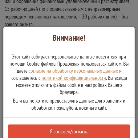
Ваши обращения финансовый уполномоченный рассматривает
15 рабочих дней (по спорам, связанным с неправомерным
переводом пенсионных накоплений, – 20 рабочих дней) – без
вашего визита.
Никуда не нужно ходить.
Внимание!
Решение финансового уполномоченного обязательно для
исполнения финансовой организацией.
Этот сайт собирает персональные данные посетителя при
помощи Cookie-файлов. Продолжая пользоваться сайтом, Вы
Вы можете подать обращение в отношении страховой компании,
даете
согласие на обработку персональных данных
и
соглашаетесь с
политикой конфиденциальности
. Вы всегда
банка, микрофинансовой организации, негосударственного
можете отключить файлы cookie в настройках Вашего
пенсионного фонда, ломбарда и кредитного потребительского
браузера.
кооператива.
Если вы не хотите предоставлять данные для хранения и
обработки, пожалуйста, покиньте сайт.
Проверьте свой спор на официальном сайте финансового
уполномоченного finombudsman.ru: подлежит ли он
рассмотрению финансовым уполномоченным? Это можно
Я согласен/согласна
сделать, ответив всего на несколько простых вопросов.