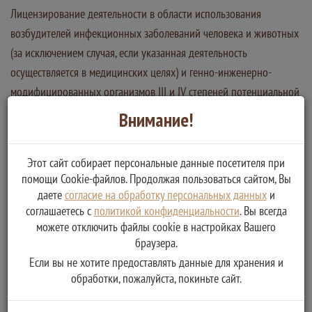
Лицензирование деятельности в области использования
возбудителей инфекционных заболеваний человека и животных
(за исключением случая, если указанная деятельность
осуществляется в медицинских целях) и генно-инженерно-
модифицированных организмов III и IV степеней потенциальной
опасности, осуществляемой в замкнутых системах.
Внимание!
Услугу предоставляет
Федеральная служба по надзору в сфере защиты прав
Этот сайт собирает персональные данные посетителя при
потребителей и благополучия человека
помощи Cookie-файлов. Продолжая пользоваться сайтом, Вы
даете
согласие на обработку персональных данных
и
соглашаетесь с
политикой конфиденциальности
. Вы всегда
можете отключить файлы cookie в настройках Вашего
браузера.
Если вы не хотите предоставлять данные для хранения и
обработки, пожалуйста, покиньте сайт.