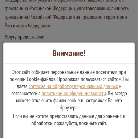
гражданина Российской Федерации, удостоверяющих личность
гражданина Российской Федерации за пределами территории
Российской Федерации.
Услугу предоставляет
Министерство внутренних дел Российской Федерации
Внимание!
Получение заграничного паспорта гражданином
Российской Федерации в возрасте от 14 до 18 лет
Получение заграничного паспорта гражданином
Этот сайт собирает персональные данные посетителя при
Российской Федерации, достигшим 18 лет
помощи Cookie-файлов. Продолжая пользоваться сайтом, Вы
Получение заграничного паспорта гражданином
даете
согласие на обработку персональных данных
и
Российской Федерации гражданину в возрасте до 14 лет
соглашаетесь с
политикой конфиденциальности
. Вы всегда
можете отключить файлы cookie в настройках Вашего
браузера.
Если вы не хотите предоставлять данные для хранения и
обработки, пожалуйста, покиньте сайт.