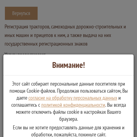
Вернуться
Регистрация тракторов, самоходных дорожно-строительных и
иных машин и прицепов к ним, а также выдача на них
государственных регистрационных знаков
Услугу предоставляет
Внимание!
Главное Управление "Государственная инспекция по надзору за
техническим состоянием самоходных машин и других видов
техники" Тверской области
Этот сайт собирает персональные данные посетителя при
Внесение изменений в регистрационные данные
помощи Cookie-файлов. Продолжая пользоваться сайтом, Вы
Восстановление утерянного (пришедшего в негодность)
даете
согласие на обработку персональных данных
и
государственного регистрационного знака
соглашаетесь с
политикой конфиденциальности
. Вы всегда
Снятие с регистрационного учета
можете отключить файлы cookie в настройках Вашего
Восстановление утерянных (пришедших в негодность)
браузера.
документов
Если вы не хотите предоставлять данные для хранения и
Выдача справки о совершенных регистрационных
обработки, пожалуйста, покиньте сайт.