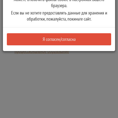
Главное управление по труду и занятости населения Тверской
браузера.
области
Если вы не хотите предоставлять данные для хранения и
Организация временного трудоустройства
обработки, пожалуйста, покиньте сайт.
несовершеннолетних граждан в возрасте от 14 до 18 лет в
свободное от учебы время, безработных граждан,
испытывающих трудности в поиске работы, безработных
Я согласен/согласна
граждан в возрасте от 18 до 20 лет, имеющих среднее
профессиональное образование