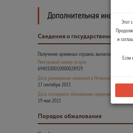
Дополнительная информа
Этот 
Продолжа
Сведения о государственной усл
и согла
Получение архивных справок, выписок
Если 
Реестровый номер услуги:
6940100010000028929
Дата размещения сведений в Региональном реестр
27 сентября 2011
Дата последнего обновления сведений в Регионал
19 мая 2021
Порядок обжалования