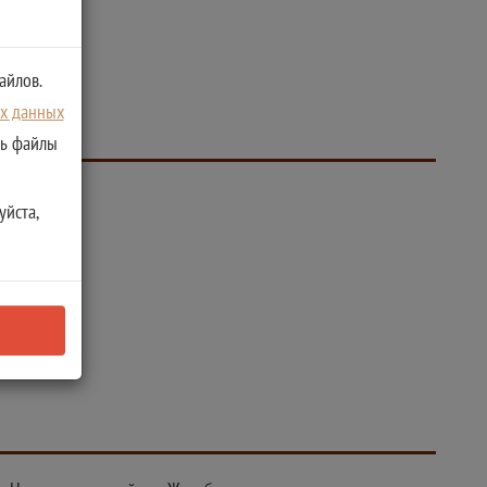
айлов.
ых данных
ть файлы
уйста,