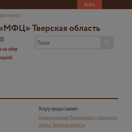
Войти
ресс-центр
«МФЦ» Тверская область
20
ва на обед
ыходной
Услугу предоставляет
Администрация Нелидовского городского
округа Тверской области