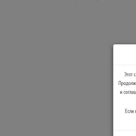
Этот 
Продолжа
и согла
Если 