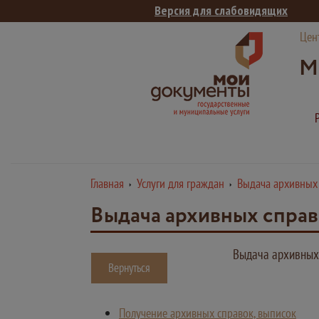
Версия для слабовидящих
Цен
М
Главная
Услуги для граждан
Выдача архивных
Выдача архивных справ
Выдача архивных 
Вернуться
Получение архивных справок, выписок