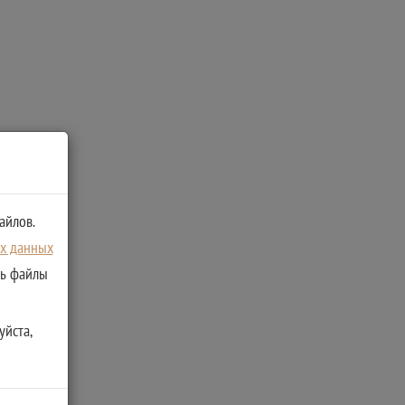
айлов.
ых данных
ть файлы
уйста,