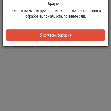
случае обнаружения неточности или ошибочности
браузера.
произведенных записей
Если вы не хотите предоставлять данные для хранения и
Получение паспорта взамен паспорта либо паспорта
обработки, пожалуйста, покиньте сайт.
гражданина СССР, признанного органами
предварительного расследования вещественным
доказательством по уголовному делу
Я согласен/согласна
Получение паспорта гражданина Российской Федерации в
случае приобретения гражданства Российской Федерации