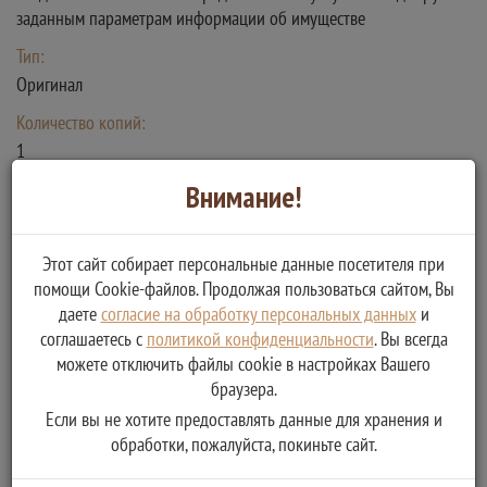
заданным параметрам информации об имуществе
Тип:
Оригинал
Количество копий:
1
Описание:
Внимание!
Предоставление информации об
Этот сайт собирает персональные данные посетителя при
помощи Cookie-файлов. Продолжая пользоваться сайтом, Вы
отсутствии имущества по заданным
даете
согласие на обработку персональных данных
и
параметрам
соглашаетесь с
политикой конфиденциальности
. Вы всегда
можете отключить файлы cookie в настройках Вашего
Тип:
браузера.
Положительный результат предоставления услуги/исполнения
Если вы не хотите предоставлять данные для хранения и
функции
обработки, пожалуйста, покиньте сайт.
Получаемые документы: