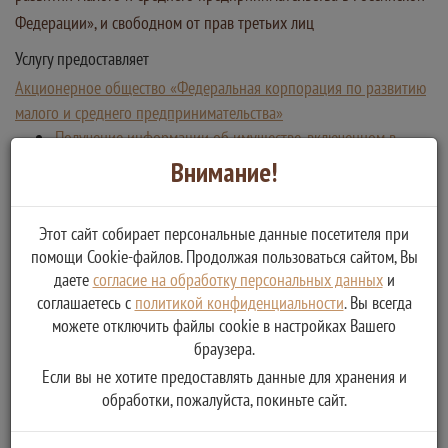
Федерации», и свободном от прав третьих лиц
Услугу предоставляет
Акционерное общество «Федеральная корпорация по развитию
малого и среднего предпринимательства»
Получение информации об имуществе, включенном в
перечни государственного и муниципального имущества,
Внимание!
предусмотренные ч. 4 ст. 18 ФЗ «О развитии малого и
среднего предпринимательства в Российской Федерации»,
Этот сайт собирает персональные данные посетителя при
и свободном от прав третьих лиц
помощи Cookie-файлов. Продолжая пользоваться сайтом, Вы
даете
согласие на обработку персональных данных
и
соглашаетесь с
политикой конфиденциальности
. Вы всегда
можете отключить файлы cookie в настройках Вашего
браузера.
Если вы не хотите предоставлять данные для хранения и
обработки, пожалуйста, покиньте сайт.