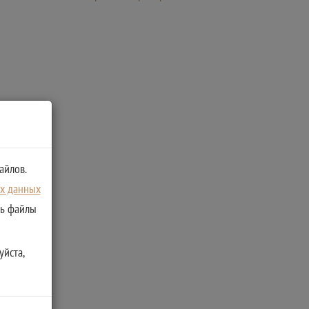
айлов.
ых данных
ть файлы
уйста,