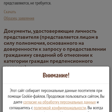
представляются, не требуется.
Скачать
Образец заявления
Документы, удостоверяющие личность
представителя (представляется лицом в
силу полномочия, основанного на
доверенности к запросу о предоставлении
гражданину сведений об отнесении к
категории граждан предпенсионного
возраста)
Внимание!
Тип:
Этот сайт собирает персональные данные посетителя при
Способ получения документа:
помощи Cookie-файлов. Продолжая пользоваться сайтом, Вы
Бумажный
даете
согласие на обработку персональных данных
и
Количество копий:
соглашаетесь с
политикой конфиденциальности
. Вы всегда