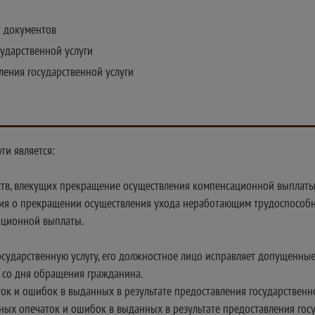
и документов
сударственной услуги
ления государственной услуги
ги является:
ьств, влекущих прекращение осуществления компенсационной выплат
ния о прекращении осуществления ухода неработающим трудоспособ
ационной выплаты.
сударственную услугу, его должностное лицо исправляет допущенные
й со дня обращения гражданина.
к и ошибок в выданных в результате предоставления государственн
ых опечаток и ошибок в выданных в результате предоставления госу