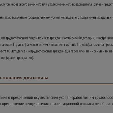
слугой через своего законного или уполномоченного представителя (далее - предс
ниях по получению государственной услуги не лишает его права иметь представите
ющим трудоспособным лицам из числа граждан Российской Федерации, иностранны
алидом I группы (за исключением инвалидов с детства I группы), а также за пр
аста 80 лет (далее - нетрудоспособные граждане), а также членам их семьи и их
ход (далее - гражданин).
основания для отказа
ления о прекращении осуществления ухода неработающим трудоспос
их прекращение осуществления компенсационной выплаты неработающ