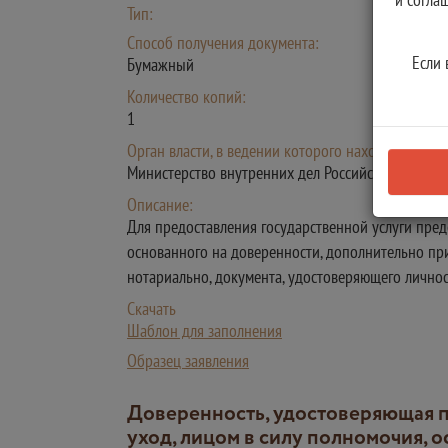
Тип:
Способ получения документа:
Если 
Бумажный
Количество копий:
1
Орган власти, в ведении которого находится доку
Министерство внутренних дел Российской Федер
Описание:
Для предоставления государственной услуги пред
основанного на доверенности, дополнительно при
нотариально, документа, удостоверяющего личност
Скачать
Шаблон для заполнения
Образец заявления
Доверенность, удостоверяющая полномочия представителя (в случае представления интересов лица, осуществляющего
уход, лицом в силу полномочия, 