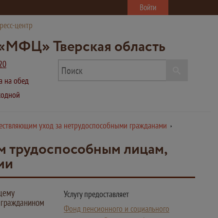
Войти
ресс-центр
«МФЦ» Тверская область
20
ва на обед
ыходной
ествляющим уход за нетрудоспособными гражданами
 трудоспособным лицам,
ми
щему
Услугу предоставляет
м гражданином
Фонд пенсионного и социального