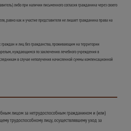
тавитель) либо при наличии письменного согласия гражданина через своего
ля, равно как и участие представителя не лишает гражданина права на
х граждан и лиц без гражданства, проживающим на территории
естарелым, нуждающимся по заключению лечебного учреждения в
 наследникам в случае неполучения начисленной суммы компенсационной
обным лицом за нетрудоспособным гражданином и (или)
ему трудоспособному лицу, осуществлявшему уход за