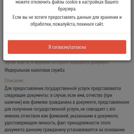
можете отключить файлы cookie в настройках Вашего
браузера.
Тип:
Если вы не хотите предоставлять данные для хранения и
обработки, пожалуйста, покиньте сайт.
Способ получения документа:
Бумажный
Количество копий:
Я согласен/согласна
1
Орган власти, в ведении которого находится документ:
Федеральная налоговая служба
Описание:
Для предоставления государственной услуги представляются
следующие документы: в случае, если имя, отчество (при
наличии) или фамилия гражданина в документе, представленном
для получения государственной услуги, не совпадает с его
именем, отчеством или фамилией, указанными в документе,
удостоверяющем личность, факт принадлежности этого
документа данному гражданину устанавливается на основании