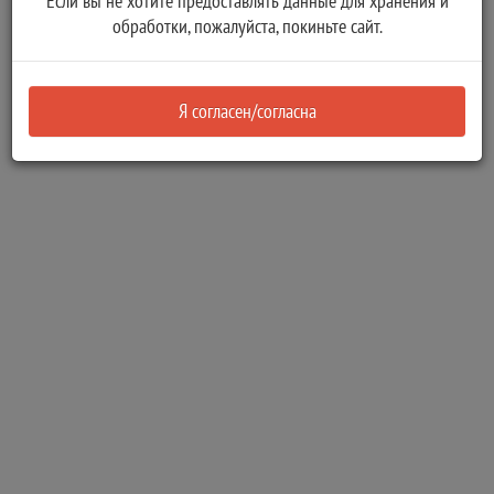
Если вы не хотите предоставлять данные для хранения и
Назначения ежемесячной и (или) единовременной
обработки, пожалуйста, покиньте сайт.
страховых выплат в результате наступления страхового
случая вследствие смерти застрахованного в результате
несчастного случая на производстве
Я согласен/согласна