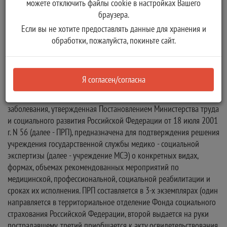
можете отключить файлы cookie в настройках Вашего
Электронный
браузера.
Бумажный
Если вы не хотите предоставлять данные для хранения и
обработки, пожалуйста, покиньте сайт.
Количество копий:
1
Описание:
Я согласен/согласна
Форма программы реабилитации пострадавшего в результате
несчастного случая на производстве и профессионального
заболевания, утвержденная Постановлением Министерства труда
и социального развития Российской Федерации от 18 июля 2001
г. N 56 (далее - ПРП), предназначена для подтверждения решения
учреждения государственной службы медико - социальной
экспертизы (далее - учреждение МСЭ) о конкретных видах,
формах, объемах рекомендованных мероприятий по
медицинской, профессиональной, социальной реабилитации и
сроках их исполнения. ПРП составляется в 3-х экземплярах (один
направляется в территориальное отделение Фонда социального
страхования Российской Федерации, второй выдается на руки
пострадавшему, третий приобщается к акту освидетельствования