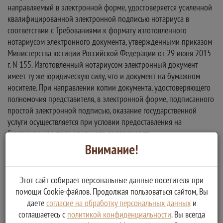
направляемый в электронной форме, удостоверяется усиленной
квалифицированной электронной подписью нотариуса в
соответствии с Требованиями к формату изготовленного
нотариусом электронного документа, утвержденными приказом
Министерства юстиции Российской Федерации от 29 июня 2015
г. N 155. Изготовленный нотариусом электронный документ
имеет ту же юридическую силу, что и документ на бумажном
носителе. При направлении копии документа, удостоверяющего
полномочия представителя, в электронной форме, подписанного
простой электронной подписью, оказание государственной
услуги осуществляется при условии предоставления на
бумажном носителе оригинала доверенности.
Внимание!
Программа реабилитации пострадавшего
Этот сайт собирает персональные данные посетителя при
Тип:
помощи Cookie-файлов. Продолжая пользоваться сайтом, Вы
Оригинал
даете
согласие на обработку персональных данных
и
соглашаетесь с
политикой конфиденциальности
. Вы всегда
Способ получения документа: