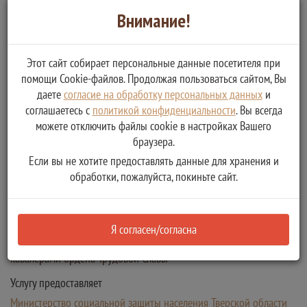
Федерации и полны
Внимание!
Вернуться
Этот сайт собирает персональные данные посетителя при
помощи Cookie-файлов. Продолжая пользоваться сайтом, Вы
Предоставление мер социальной поддержки Героям Советского
даете
согласие на обработку персональных данных
и
Союза, Героям Российской Федерации, Героям Социалистического
соглашаетесь с
политикой конфиденциальности
. Вы всегда
Труда, Героям Труда Российской Федерации, полным кавалерам
можете отключить файлы cookie в настройках Вашего
браузера.
ордена Славы и полным кавалерам ордена Трудовой Славы,
Если вы не хотите предоставлять данные для хранения и
членам семей указанных категорий граждан, общественным
обработки, пожалуйста, покиньте сайт.
благотворительным объединениям (организациям), создаваемым
Героями Советского Союза, Героями Российской Федерации и
полными кавалерами ордена Славы, Героями Социалистического
Я согласен/согласна
Труда, Героями Труда Российской Федерации и полными
кавалерами ордена Трудовой Славы
Услугу предоставляет
Министерство социальной защиты населения Тверской области