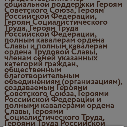
социальной поддержки Героям
Советского Союза, Героям
Российской Федерации,
Героям Социалистического
Труда, Героям Труда
Российской Федерации,
полным кавалерам ордена
Славы и полным кавалерам
ордена Трудовой Славы,
членам семей указанных
категорий граждан,
общественным
благотворительным
объединениям (организациям),
создаваемым Героями
Советского Союза, Героями
Российской Федерации и
полными кавалерами ордена
Славы, Героями
Социалистического Труда,
Героями Труда Российской